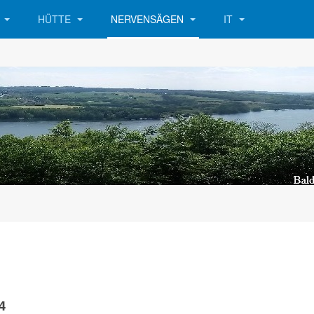
R
HÜTTE
NERVENSÄGEN
IT
4