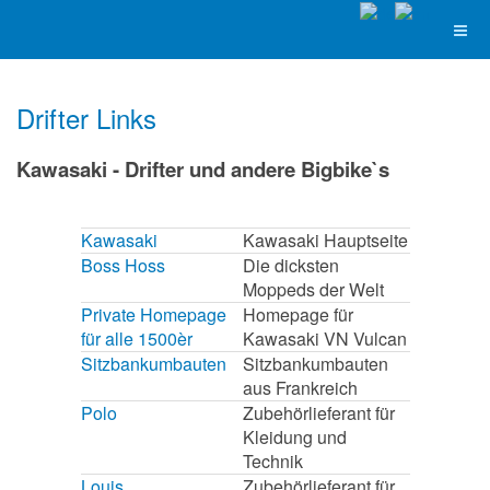
Drifter Links
Kawasaki - Drifter und andere Bigbike`s
Kawasaki
Kawasaki Hauptseite
Boss Hoss
Die dicksten
Moppeds der Welt
Private Homepage
Homepage für
für alle 1500èr
Kawasaki VN Vulcan
Sitzbankumbauten
Sitzbankumbauten
aus Frankreich
Polo
Zubehörlieferant für
Kleidung und
Technik
Louis
Zubehörlieferant für