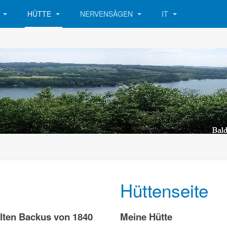
R
HÜTTE
NERVENSÄGEN
IT
Hüttenseite
alten Backus von 1840
Meine Hütte